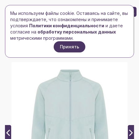
БРЕНД-ЛОГО
0
Мы используем файлы cookie. Оставаясь на сайте, вы
Toggle navigation
Toggle navigation
подтверждаете, что ознакомлены и принимаете
условия
Политики конфиденциальности
и даете
Главная
/
xindao
/
согласие на
обработку персональных данных
Толстовка Iqoniq Talung из переработанного
метрическими программами.
полиэстера AWARE™, унисекс, 240 г/м²
Принять