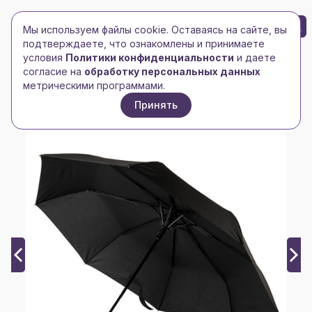
БРЕНД-ЛОГО
0
Мы используем файлы cookie. Оставаясь на сайте, вы
Toggle navigation
Toggle navigation
подтверждаете, что ознакомлены и принимаете
условия
Политики конфиденциальности
и даете
Главная
/
Зонты и дождевики
/
Зонты складные
/
согласие на
обработку персональных данных
Зонт складной MANCHESTER, полуавтомат
метрическими программами.
Принять