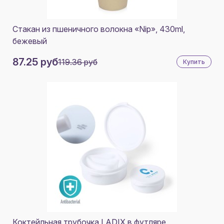
Стакан из пшеничного волокна «Nip», 430ml,
бежевый
87.25 руб
119.36 руб
Купить
Коктейльная трубочка LADIX в футляре