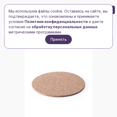
БРЕНД-ЛОГО
0
Мы используем файлы cookie. Оставаясь на сайте, вы
Toggle navigation
Toggle navigation
подтверждаете, что ознакомлены и принимаете
Главная
/
Чашки, кружки, бокалы
условия
Политики конфиденциальности
и даете
согласие на
обработку персональных данных
метрическими программами.
Принять
По имени
По цене
По остатку