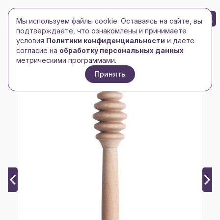
БРЕНД-ЛОГО
0
Мы используем файлы cookie. Оставаясь на сайте, вы
Toggle navigation
Toggle navigation
подтверждаете, что ознакомлены и принимаете
условия
Политики конфиденциальности
и даете
Главная
/
Чашки, кружки, бокалы
/
согласие на
обработку персональных данных
Кухонные принадлежности
/
Ложка для меда, малая
метрическими программами.
Принять