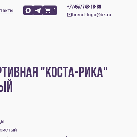
+7 (495)
748-18-89
такты
0
brend-logo@bk.ru
ТИВНАЯ "КОСТА-РИКА"
НЫЙ
ды
бристый