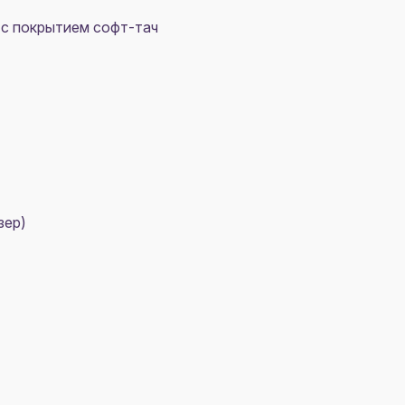
 с покрытием софт-тач
зер)