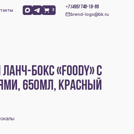
+7 (495)
748-18-89
такты
0
brend-logo@bk.ru
ЛАНЧ-БОКС «FOODY» С
ЯМИ, 650МЛ, КРАСНЫЙ
бокалы