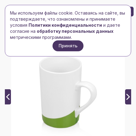
БРЕНД-ЛОГО
0
Мы используем файлы cookie. Оставаясь на сайте, вы
Toggle navigation
Toggle navigation
подтверждаете, что ознакомлены и принимаете
условия
Политики конфиденциальности
и даете
Главная
/
Чашки, кружки, бокалы
/
Кружки
/
согласие на
обработку персональных данных
Кружка «Мерсер» 320мл, белый/зеленый
метрическими программами.
Принять