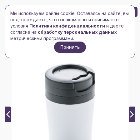
БРЕНД-ЛОГО
0
Мы используем файлы cookie. Оставаясь на сайте, вы
Toggle navigation
Toggle navigation
подтверждаете, что ознакомлены и принимаете
условия
Политики конфиденциальности
и даете
Главная
/
Чашки, кружки, бокалы
/
Термокружки
/
согласие на
обработку персональных данных
Термокружка Coffee-to-go
метрическими программами.
Принять