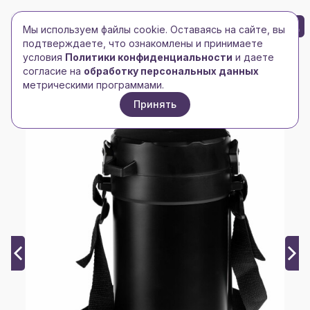
БРЕНД-ЛОГО
0
Мы используем файлы cookie. Оставаясь на сайте, вы
Toggle navigation
Toggle navigation
подтверждаете, что ознакомлены и принимаете
условия
Политики конфиденциальности
и даете
Главная
/
Чашки, кружки, бокалы
/
Термосы и наборы
/
согласие на
обработку персональных данных
Термос для еды Jiayi в термочехле, черный
метрическими программами.
Принять