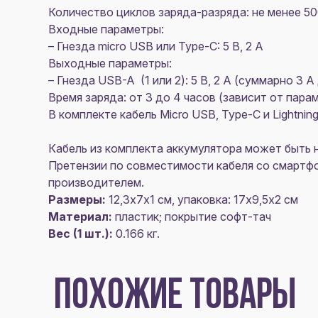
Количество циклов заряда-разряда: не менее 5
Входные параметры:
– Гнезда micro USB или Type-C: 5 В, 2 A
Выходные параметры:
– Гнезда USB-A (1 или 2): 5 B, 2 A (суммарно 3
Время заряда: от 3 до 4 часов (зависит от пар
В комплекте кабель Micro USB, Type-C и Lightnin
Кабель из комплекта аккумулятора может быть 
Претензии по совместимости кабеля со смартф
производителем.
Размеры:
12,3х7х1 см, упаковка: 17х9,5х2 см
Материал:
пластик; покрытие софт-тач
Вес (1 шт.):
0.166 кг.
ПОХОЖИЕ ТОВАРЫ