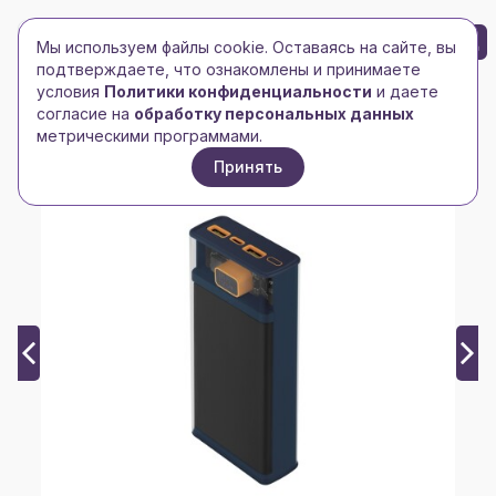
БРЕНД-ЛОГО
0
Мы используем файлы cookie. Оставаясь на сайте, вы
Toggle navigation
Toggle navigation
подтверждаете, что ознакомлены и принимаете
условия
Политики конфиденциальности
и даете
Главная
/
Электроника
/
Внешние аккумуляторы
/
согласие на
обработку персональных данных
Внешний аккумулятор Rombica NEO Steam Max Blue
метрическими программами.
Принять