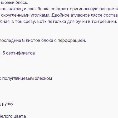
нцевый блеск.
зац, нахзац и срез блока создают оригинальную расцвет
о скругленными уголками. Двойное атласное ляссе состав
ная, в тон срезу. Есть петелька для ручки в тон резинки
 последние 8 листов блока с перфорацией.
о, 5 сертификатов
с полуглянцевым блеском
д ручку
белого цвета