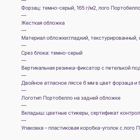
—
Форзац: темно-серый, 165 г/м2, лого Портобелл
—
Жесткая обложка
—
Материал обложки:гладкий, текстурированный, 
—
Срез блока: темно-серый
—
Вертикальная резинка-фиксатор с петелькой по
—
Двойное атласное ляссе 6 мм в цвет форзаца и 
—
Логотип Портобелло на задней обложке
—
Вкладыш: цветные стикеры, сертификат контрол
—
Упаковка – пластиковая коробка-уголок c лого 