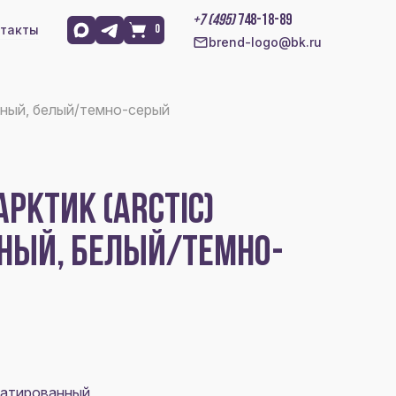
+7 (495)
748-18-89
такты
0
brend-logo@bk.ru
нный, белый/темно-серый
РКТИК (ARCTIC)
НЫЙ, БЕЛЫЙ/ТЕМНО-
датированный