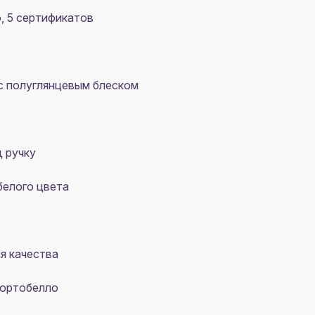
о, 5 сертификатов
с полуглянцевым блеском
д ручку
белого цвета
я качества
Портобелло