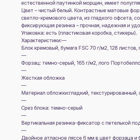
естественной паутинкой морщин, имеет полугля
Цвет – чистый белый. Контрастные матовые фор
светло-кремового цвета, из гладкого офсета, с
фиксирующая резинка – прочная, надежная и удоб
Упаковка: есть (пластиковая коробка, стикеры).
Характеристики:—
Блок кремовый, бумага FSC 70 г/м2, 128 листов,
—
Форзац: темно-серый, 165 г/м2, лого Портобелл
—
Жесткая обложка
—
Материал обложки:гладкий, текстурированный, 
—
Срез блока: темно-серый
—
Вертикальная резинка-фиксатор с петелькой по
—
Двойное атласное ляссе 6 мм в цвет форзаца и 