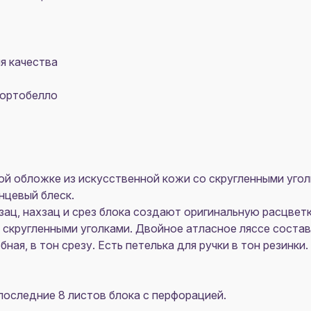
я качества
Портобелло
 обложке из искусственной кожи со скругленными уголк
нцевый блеск.
зац, нахзац и срез блока создают оригинальную расцвет
о скругленными уголками. Двойное атласное ляссе состав
ная, в тон срезу. Есть петелька для ручки в тон резинки
 последние 8 листов блока с перфорацией.