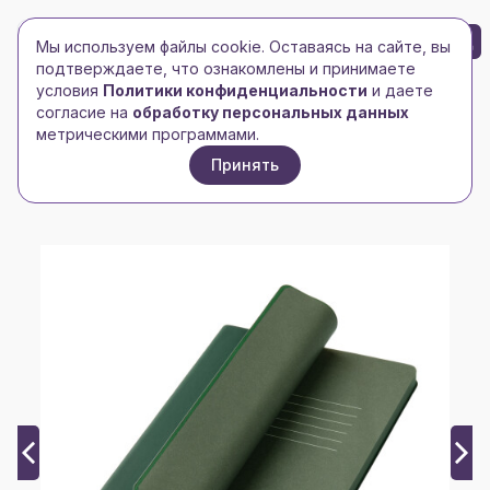
БРЕНД-ЛОГО
0
Мы используем файлы cookie. Оставаясь на сайте, вы
Toggle navigation
Toggle navigation
подтверждаете, что ознакомлены и принимаете
условия
Политики конфиденциальности
и даете
Главная
/
Ежедневники и блокноты
/
согласие на
обработку персональных данных
Ежедневник недатированный
/
метрическими программами.
Ежедневник Латте софт-тач (Latte soft touch)
Принять
недатированный, зеленый