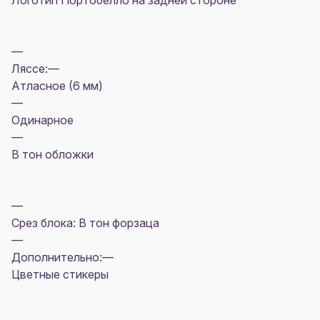
Логотип Портобелло на задней стороне
—
Ляссе:—
Атласное (6 мм)
—
Одинарное
—
В тон обложки
—
Срез блока: В тон форзаца
—
Дополнительно:—
Цветные стикеры