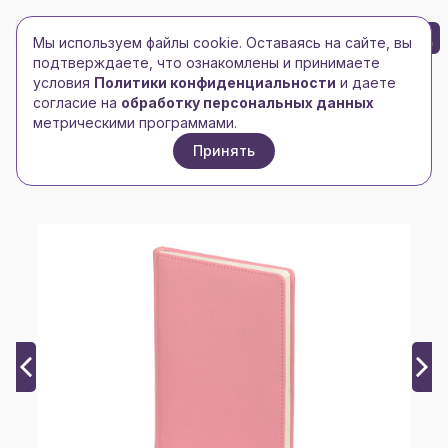
БРЕНД-ЛОГО
0
Мы используем файлы cookie. Оставаясь на сайте, вы
Toggle navigation
Toggle navigation
подтверждаете, что ознакомлены и принимаете
условия
Политики конфиденциальности
и даете
Главная
/
Ежедневники и блокноты
/
согласие на
обработку персональных данных
Ежедневник недатированный
/
метрическими программами.
Ежедневник недатированный А5+ "Classic",
Принять
пудровый розовый