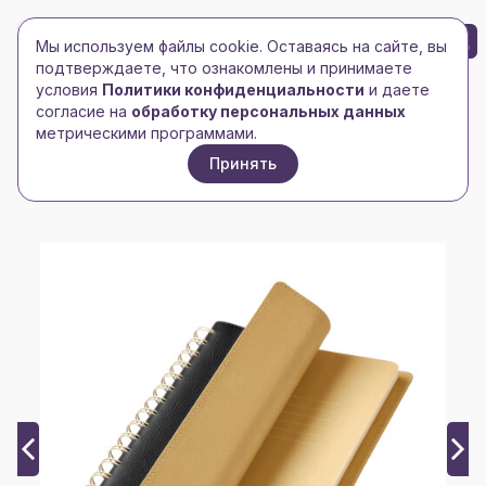
БРЕНД-ЛОГО
0
Мы используем файлы cookie. Оставаясь на сайте, вы
Toggle navigation
Toggle navigation
подтверждаете, что ознакомлены и принимаете
условия
Политики конфиденциальности
и даете
Главная
/
Ежедневники и блокноты
/
согласие на
обработку персональных данных
Ежедневник недатированный
/
метрическими программами.
Ежедневник Виста (Vista) недатированный, черный/
Принять
бежевый