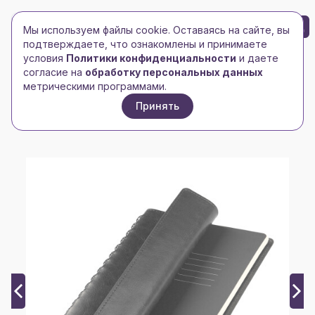
БРЕНД-ЛОГО
0
Мы используем файлы cookie. Оставаясь на сайте, вы
Toggle navigation
Toggle navigation
подтверждаете, что ознакомлены и принимаете
условия
Политики конфиденциальности
и даете
Главная
/
Ежедневники и блокноты
/
согласие на
обработку персональных данных
Ежедневник недатированный
/
метрическими программами.
Ежедневник Виста Нео (Vista Neo) недатированный,
Принять
серый