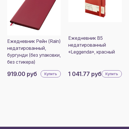
Ежедневник В5
Ежедневник Рейн (Rain)
недатированный
недатированный,
«Leggenda», красный
бургунди (без упаковки,
без стикера)
919.00 руб
1 041.77 руб
Купить
Купить