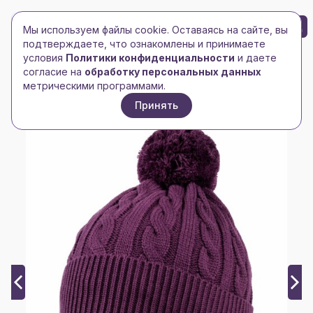
БРЕНД-ЛОГО
0
Мы используем файлы cookie. Оставаясь на сайте, вы
Toggle navigation
Toggle navigation
подтверждаете, что ознакомлены и принимаете
условия
Политики конфиденциальности
и даете
Главная
/
Головные уборы
/
Шапки
/
согласие на
обработку персональных данных
Шапка Heat Trick, баклажановая
метрическими программами.
Принять