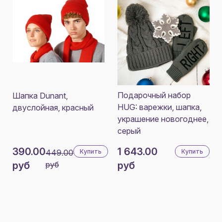
Подарочный набор
Шапка Dunant,
HUG: варежки, шапка,
двуслойная, красный
украшение новогоднее,
серый
390.00
1 643.00
449.00
Купить
Купить
руб
руб
руб