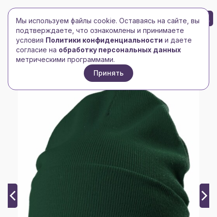
БРЕНД-ЛОГО
0
Мы используем файлы cookie. Оставаясь на сайте, вы
Toggle navigation
Toggle navigation
подтверждаете, что ознакомлены и принимаете
условия
Политики конфиденциальности
и даете
Главная
/
Головные уборы
/
Шапки
/
согласие на
обработку персональных данных
Шапка Real Talk, темно-зеленая (хвойная)
метрическими программами.
Принять