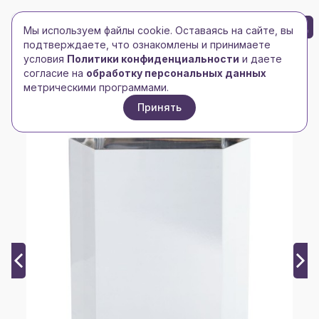
БРЕНД-ЛОГО
0
Мы используем файлы cookie. Оставаясь на сайте, вы
Toggle navigation
Toggle navigation
подтверждаете, что ознакомлены и принимаете
условия
Политики конфиденциальности
и даете
Главная
/
Наградная продукция
/
Стелы
/
согласие на
обработку персональных данных
Награда «Доска почета»
метрическими программами.
Принять