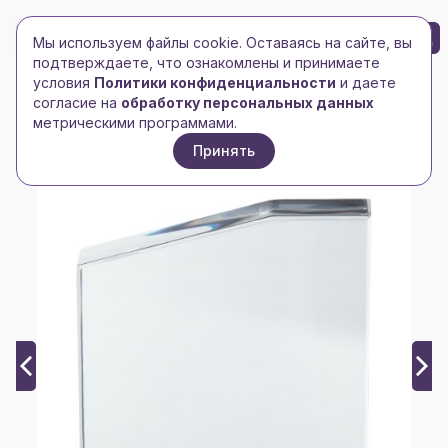
БРЕНД-ЛОГО
0
Мы используем файлы cookie. Оставаясь на сайте, вы
Toggle navigation
Toggle navigation
подтверждаете, что ознакомлены и принимаете
условия
Политики конфиденциальности
и даете
Главная
/
Наградная продукция
/
Стелы
/
согласие на
обработку персональных данных
Награда «Точка опоры»
метрическими программами.
Принять