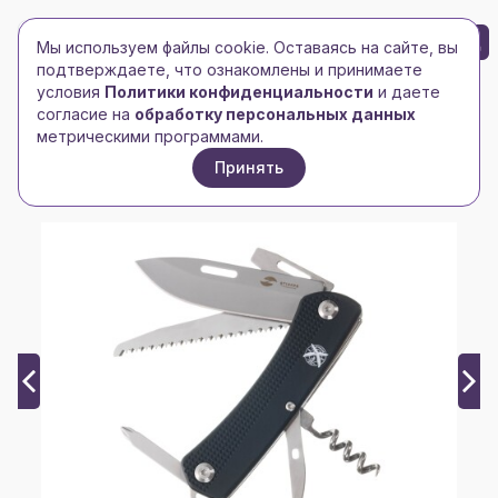
БРЕНД-ЛОГО
0
Мы используем файлы cookie. Оставаясь на сайте, вы
Toggle navigation
Toggle navigation
подтверждаете, что ознакомлены и принимаете
условия
Политики конфиденциальности
и даете
Главная
/
oasis
/
согласие на
обработку персональных данных
Нож перочинный Stinger, 103 мм, 10 функций,
метрическими программами.
материал рукояти: АБС-пластик (черный)
Принять