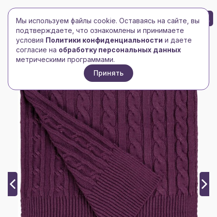
БРЕНД-ЛОГО
0
Мы используем файлы cookie. Оставаясь на сайте, вы
Toggle navigation
Toggle navigation
подтверждаете, что ознакомлены и принимаете
условия
Политики конфиденциальности
и даете
Главная
/
Pro111
/
Шарф Heat Trick, баклажановый
согласие на
обработку персональных данных
метрическими программами.
Принять