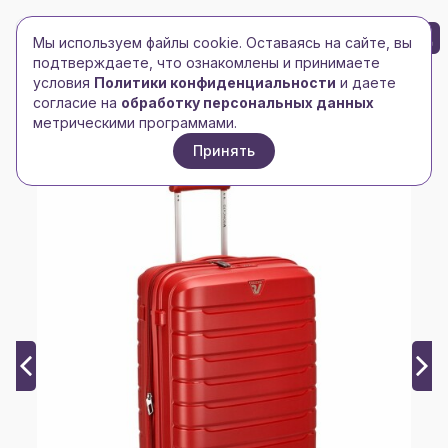
БРЕНД-ЛОГО
0
Мы используем файлы cookie. Оставаясь на сайте, вы
Toggle navigation
Toggle navigation
подтверждаете, что ознакомлены и принимаете
условия
Политики конфиденциальности
и даете
Главная
/
Сумки и чемоданы
/
Чемоданы
/
согласие на
обработку персональных данных
Чемодан Butterfly M, красный
метрическими программами.
Принять