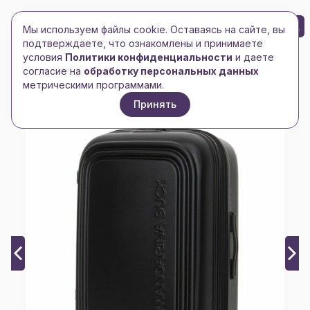
БРЕНД-ЛОГО
0
Мы используем файлы cookie. Оставаясь на сайте, вы
Toggle navigation
Toggle navigation
подтверждаете, что ознакомлены и принимаете
условия
Политики конфиденциальности
и даете
Главная
/
Сумки и чемоданы
/
Чемоданы
/
согласие на
обработку персональных данных
Чемодан Logoduck L, черный
метрическими программами.
Принять