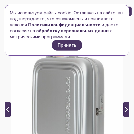
БРЕНД-ЛОГО
0
Мы используем файлы cookie. Оставаясь на сайте, вы
Toggle navigation
Toggle navigation
подтверждаете, что ознакомлены и принимаете
условия
Политики конфиденциальности
и даете
Главная
/
Сумки и чемоданы
/
Чемоданы
/
согласие на
обработку персональных данных
Чемодан Logoduck S, серебристый
метрическими программами.
Принять