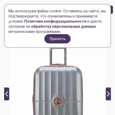
БРЕНД-ЛОГО
0
Мы используем файлы cookie. Оставаясь на сайте, вы
Toggle navigation
Toggle navigation
подтверждаете, что ознакомлены и принимаете
условия
Политики конфиденциальности
и даете
Главная
/
Сумки и чемоданы
/
Чемоданы
/
согласие на
обработку персональных данных
Чемодан St Tropez M, серый
метрическими программами.
Принять