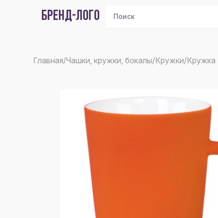
БРЕНД-ЛОГО
Главная
/
Чашки, кружки, бокалы
/
Кружки
/
Кружка 