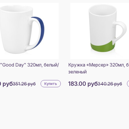
"Good Day" 320мл, белый/
Кружка «Мерсер» 320мл, б
зеленый
0 руб
183.00 руб
351.26 руб
340.26 руб
Купить