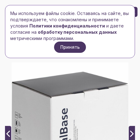
БРЕНД-ЛОГО
0
Мы используем файлы cookie. Оставаясь на сайте, вы
Toggle navigation
Toggle navigation
подтверждаете, что ознакомлены и принимаете
условия
Политики конфиденциальности
и даете
Главная
/
Чашки, кружки, бокалы
/
Кружки
/
согласие на
обработку персональных данных
Кружка с подогревом и беспроводной зарядкой
метрическими программами.
dualBase ver. 2.0 Matt, белая
Принять