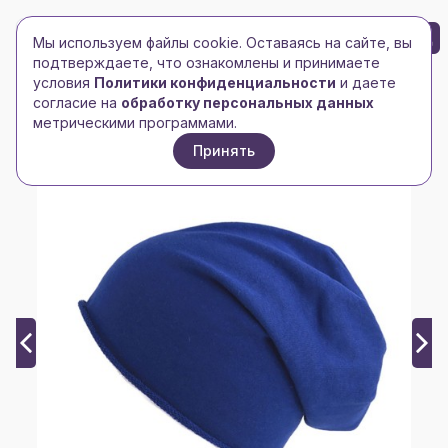
БРЕНД-ЛОГО
0
Мы используем файлы cookie. Оставаясь на сайте, вы
Toggle navigation
Toggle navigation
подтверждаете, что ознакомлены и принимаете
условия
Политики конфиденциальности
и даете
Главная
/
Головные уборы
/
Шапки
/
Шапка BROOKLIN
согласие на
обработку персональных данных
метрическими программами.
Принять