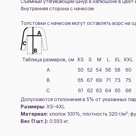
Съемный утягивающий шнур в капюшоне в цвет 
Внутренняя сторона с начесом
Толстовки с начесом могут оставлять ворс на 
Таблица размеров, см
XS
S
M
L
XL
XXL
A
50
52
54
56
58
60
B
65
67
69
71
73
75
C
61
62
63
64
65
66
Допускаются отклонения в 5% от указанных пар
Размеры:
XS–4XL
Материал:
хлопок 100%, плотность 320 г/м²; ф
Вес (1 шт.):
0.593 кг.