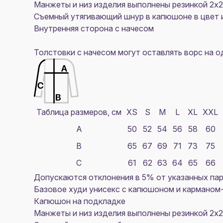
Манжеты и низ изделия выполнены резинкой 2х2
Съемный утягивающий шнур в капюшоне в цвет 
Внутренняя сторона с начесом
Толстовки с начесом могут оставлять ворс на 
Таблица размеров, см
XS
S
M
L
XL
XXL
A
50
52
54
56
58
60
B
65
67
69
71
73
75
C
61
62
63
64
65
66
Допускаются отклонения в 5% от указанных пар
Базовое худи унисекс с капюшоном и карманом-
Капюшон на подкладке
Манжеты и низ изделия выполнены резинкой 2х2