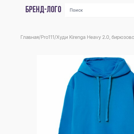
БРЕНД-ЛОГО
Главная
/
Pro111
/
Худи Kirenga Heavy 2.0, бирюзов