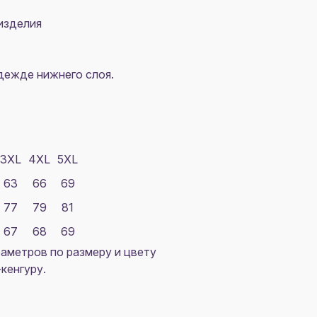
изделия
одежде нижнего слоя.
3XL
4XL
5XL
63
66
69
77
79
81
67
68
69
аметров по размеру и цвету
кенгуру.