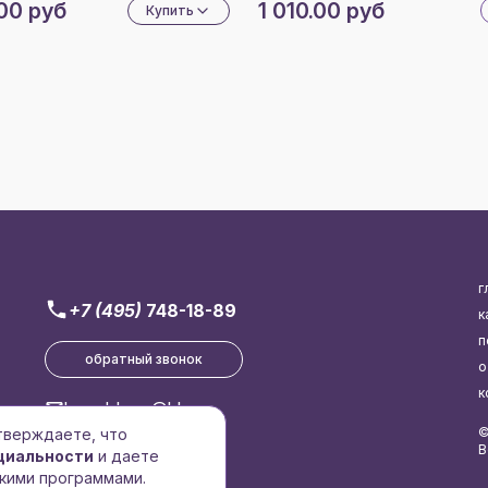
00 руб
1 010.00 руб
Купить
г
+7 (495)
748-18-89
к
п
обратный звонок
о
к
brend-logo@bk.ru
©
дтверждаете, что
В
циальности
и даете
кими программами.