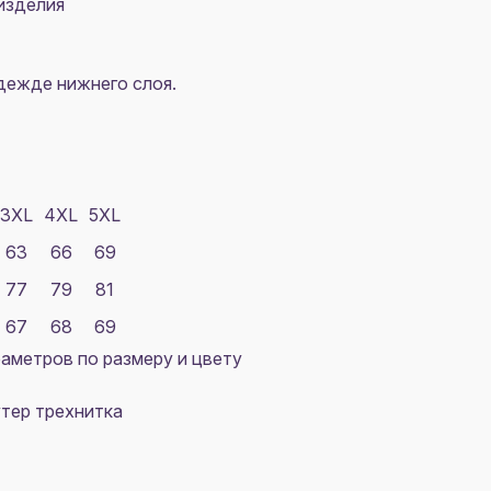
изделия
одежде нижнего слоя.
3XL
4XL
5XL
63
66
69
77
79
81
67
68
69
аметров по размеру и цвету
утер трехнитка