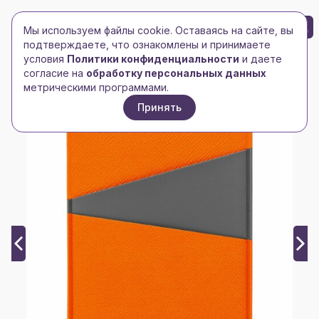
БРЕНД-ЛОГО
0
Мы используем файлы cookie. Оставаясь на сайте, вы
Toggle navigation
Toggle navigation
подтверждаете, что ознакомлены и принимаете
условия
Политики конфиденциальности
и даете
Главная
/
Pro111
/
Картхолдер Dual, серо-оранжевый
согласие на
обработку персональных данных
метрическими программами.
Принять