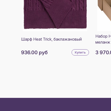
Набор H
Шарф Heat Trick, баклажановый
меланж
936.00 руб
3 970.
Купить