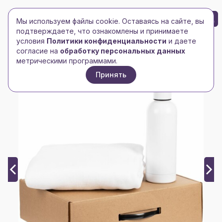
БРЕНД-ЛОГО
0
Мы используем файлы cookie. Оставаясь на сайте, вы
Toggle navigation
Toggle navigation
подтверждаете, что ознакомлены и принимаете
условия
Политики конфиденциальности
и даете
Главная
/
Pro111
/
Набор Warmdale, белый
согласие на
обработку персональных данных
метрическими программами.
Принять