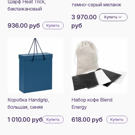
Шарф Heat Trick,
темно-серый меланж
баклажановый
3 970.00
Купить
936.00 руб
руб
Купить
Коробка Handgrip,
Набор кофе Blend
большая, синяя
Energy
1 010.00 руб
618.00 руб
Купить
Купить