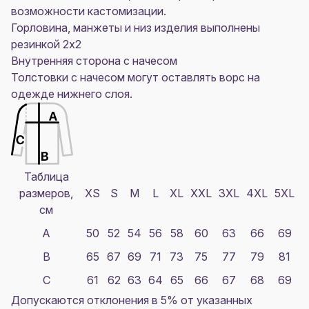
возможности кастомизации.
Горловина, манжеты и низ изделия выполнены
резинкой 2х2
Внутренняя сторона с начесом
Толстовки с начесом могут оставлять ворс на
одежде нижнего слоя.
Таблица
размеров,
XS
S
M
L
XL
XXL
3XL
4XL
5XL
см
A
50
52
54
56
58
60
63
66
69
B
65
67
69
71
73
75
77
79
81
C
61
62
63
64
65
66
67
68
69
Допускаются отклонения в 5% от указанных