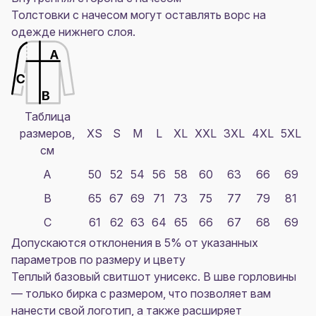
Толстовки с начесом могут оставлять ворс на
одежде нижнего слоя.
Таблица
размеров,
XS
S
M
L
XL
XXL
3XL
4XL
5XL
см
A
50
52
54
56
58
60
63
66
69
B
65
67
69
71
73
75
77
79
81
C
61
62
63
64
65
66
67
68
69
Допускаются отклонения в 5% от указанных
параметров по размеру и цвету
Теплый базовый свитшот унисекс. В шве горловины
— только бирка с размером, что позволяет вам
нанести свой логотип, а также расширяет