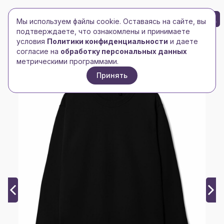
БРЕНД-ЛОГО
0
Мы используем файлы cookie. Оставаясь на сайте, вы
Toggle navigation
Toggle navigation
подтверждаете, что ознакомлены и принимаете
условия
Политики конфиденциальности
и даете
Главная
/
Pro111
/
Свитшот Toima Heavy 2.0, черный
согласие на
обработку персональных данных
метрическими программами.
Принять